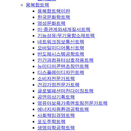
융복합트랙
융복합트랙이란
한국문화학트랙
영성문화트랙
미·중관계와세계질서트랙
기능성유/무기융합소재트랙
네트워크정보통신트랙
모바일미디어통신트랙
반도체시스템공학트랙
인간과컴퓨터상호작용트랙
뉴미디어콘텐츠창안트랙
디스플레이디자인트랙
소비자전문가트랙
건강가정전문가트랙
글로벌패션머천다이징트랙
공연의상기획트랙
영유아보육가족멘토링전문가트랙
에너지자원환경공학트랙
사회책임경영트랙
포도주학트랙
생명의학공학트랙