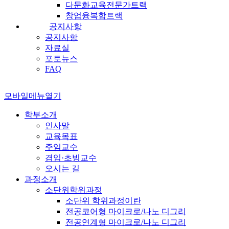
다문화교육전문가트랙
창업융복합트랙
공지사항
공지사항
자료실
포토뉴스
FAQ
모바일메뉴열기
학부소개
인사말
교육목표
주임교수
겸임·초빙교수
오시는 길
과정소개
소단위학위과정
소단위 학위과정이란
전공코어형 마이크로/나노 디그리
전공연계형 마이크로/나노 디그리