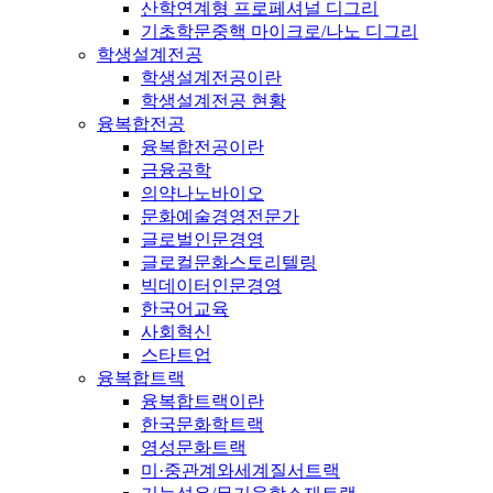
산학연계형 프로페셔널 디그리
기초학문중핵 마이크로/나노 디그리
학생설계전공
학생설계전공이란
학생설계전공 현황
융복합전공
융복합전공이란
금융공학
의약나노바이오
문화예술경영전문가
글로벌인문경영
글로컬문화스토리텔링
빅데이터인문경영
한국어교육
사회혁신
스타트업
융복합트랙
융복합트랙이란
한국문화학트랙
영성문화트랙
미·중관계와세계질서트랙