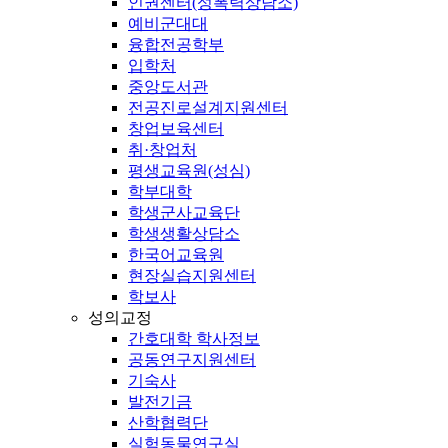
인권센터(성폭력상담소)
예비군대대
융합전공학부
입학처
중앙도서관
전공진로설계지원센터
창업보육센터
취·창업처
평생교육원(성심)
학부대학
학생군사교육단
학생생활상담소
한국어교육원
현장실습지원센터
학보사
성의교정
간호대학 학사정보
공동연구지원센터
기숙사
발전기금
산학협력단
실험동물연구실