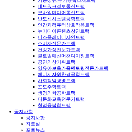
기능성유/무기융합소재트랙
네트워크정보통신트랙
모바일미디어통신트랙
반도체시스템공학트랙
인간과컴퓨터상호작용트랙
뉴미디어콘텐츠창안트랙
디스플레이디자인트랙
소비자전문가트랙
건강가정전문가트랙
글로벌패션머천다이징트랙
공연의상기획트랙
영유아보육가족멘토링전문가트랙
에너지자원환경공학트랙
사회책임경영트랙
포도주학트랙
생명의학공학트랙
다문화교육전문가트랙
창업융복합트랙
공지사항
공지사항
자료실
포토뉴스