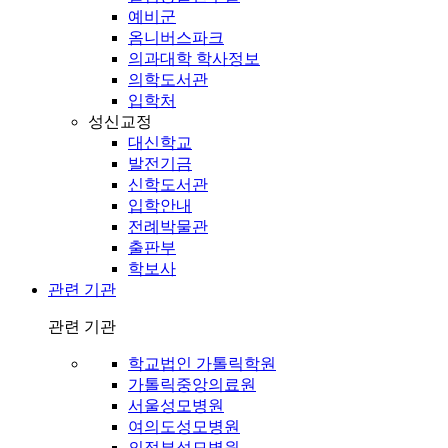
예비군
옴니버스파크
의과대학 학사정보
의학도서관
입학처
성신교정
대신학교
발전기금
신학도서관
입학안내
전례박물관
출판부
학보사
관련 기관
관련 기관
학교법인 가톨릭학원
가톨릭중앙의료원
서울성모병원
여의도성모병원
의정부성모병원