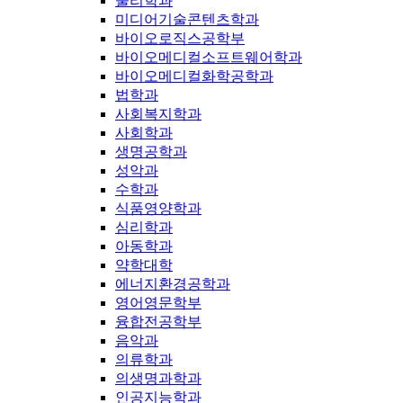
물리학과
미디어기술콘텐츠학과
바이오로직스공학부
바이오메디컬소프트웨어학과
바이오메디컬화학공학과
법학과
사회복지학과
사회학과
생명공학과
성악과
수학과
식품영양학과
심리학과
아동학과
약학대학
에너지환경공학과
영어영문학부
융합전공학부
음악과
의류학과
의생명과학과
인공지능학과