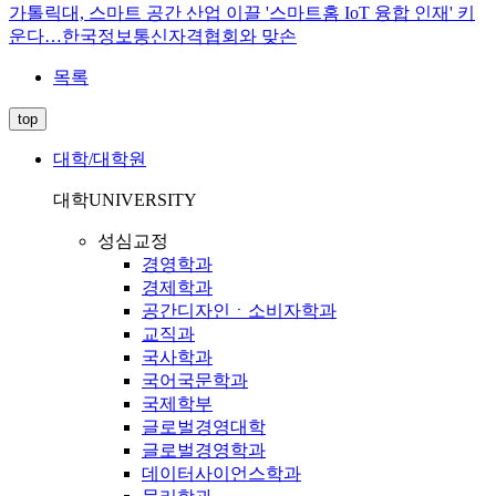
가톨릭대, 스마트 공간 산업 이끌 '스마트홈 IoT 융합 인재' 키
운다…한국정보통신자격협회와 맞손
목록
top
대학/대학원
대학
UNIVERSITY
성심교정
경영학과
경제학과
공간디자인ㆍ소비자학과
교직과
국사학과
국어국문학과
국제학부
글로벌경영대학
글로벌경영학과
데이터사이언스학과