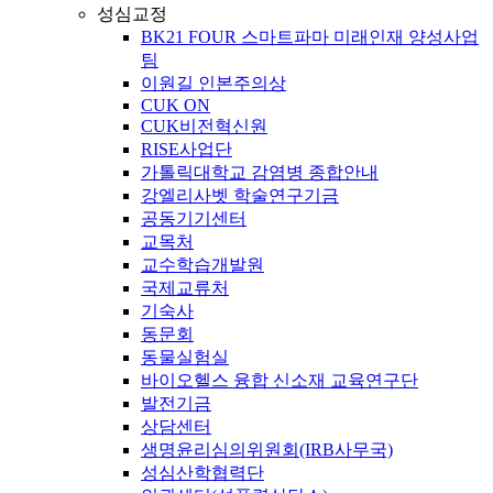
성심교정
BK21 FOUR 스마트파마 미래인재 양성사업
팀
이원길 인본주의상
CUK ON
CUK비전혁신원
RISE사업단
가톨릭대학교 감염병 종합안내
강엘리사벳 학술연구기금
공동기기센터
교목처
교수학습개발원
국제교류처
기숙사
동문회
동물실험실
바이오헬스 융합 신소재 교육연구단
발전기금
상담센터
생명윤리심의위원회(IRB사무국)
성심산학협력단