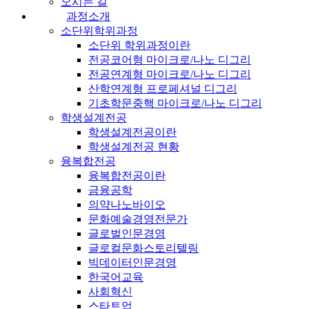
오시는 길
과정소개
소단위학위과정
소단위 학위과정이란
전공코어형 마이크로/나노 디그리
전공연계형 마이크로/나노 디그리
산학연계형 프로페셔널 디그리
기초학문중핵 마이크로/나노 디그리
학생설계전공
학생설계전공이란
학생설계전공 현황
융복합전공
융복합전공이란
금융공학
의약나노바이오
문화예술경영전문가
글로벌인문경영
글로컬문화스토리텔링
빅데이터인문경영
한국어교육
사회혁신
스타트업